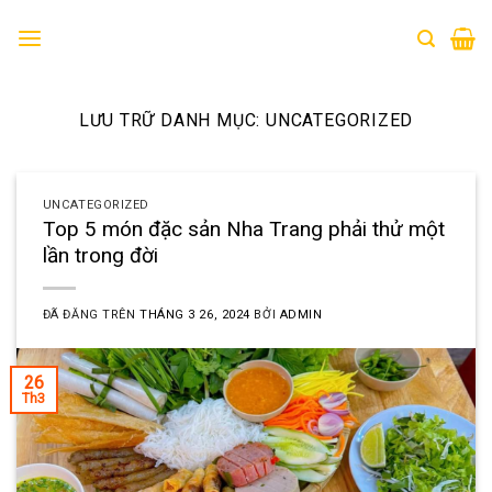
Chuyển
đến
nội
dung
LƯU TRỮ DANH MỤC:
UNCATEGORIZED
UNCATEGORIZED
Top 5 món đặc sản Nha Trang phải thử một
lần trong đời
ĐÃ ĐĂNG TRÊN
THÁNG 3 26, 2024
BỞI
ADMIN
26
Th3