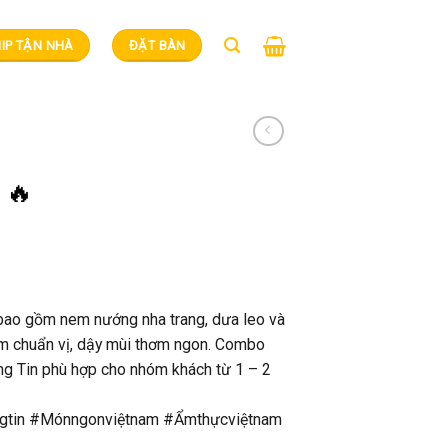
IP TẬN NHÀ
ĐẶT BÀN
 🔥
 bao gồm nem nướng nha trang, dưa leo và
m chuẩn vị, dậy mùi thơm ngon. Combo
 Tin phù hợp cho nhóm khách từ 1 – 2
tin #Mónngonviệtnam #Ẩmthựcviệtnam