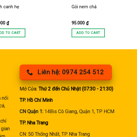
h canh hẹ
Gỏi nem chả
000
₫
95.000
₫
DD TO CART
ADD TO CART
Liên hệ: 0974 254 512
Mở Cửa:
Thứ 2 đến Chủ Nhật (07:30 - 21:30)
 nổi
TP. Hồ Chí Minh
cá,
CN Quận 1:
14Bis Cô Giang, Quận 1, TP. HCM
chỉ
TP. Nha Trang
 gian
CN: 50 Thống Nhất, TP. Nha Trang
ăm,