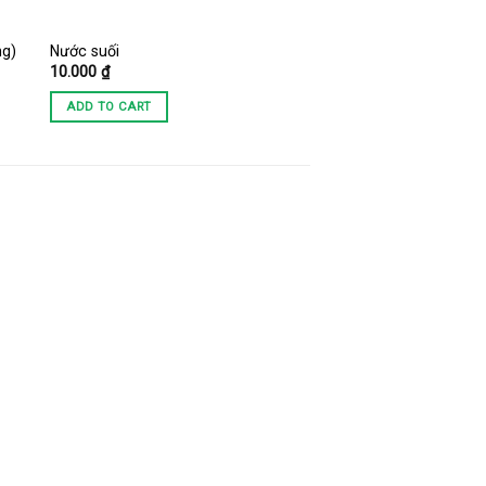
ng)
Nước suối
10.000
₫
ADD TO CART