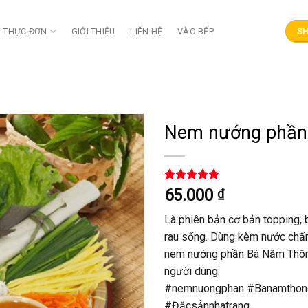
THỰC ĐƠN
GIỚI THIỆU
LIÊN HỆ
VÀO BẾP
SH
Nem nướng phần
Rated
1
5.00
65.000
₫
out of 5
based on
Là phiên bản cơ bản topping,
customer
rating
rau sống. Dùng kèm nước chấ
nem nướng phần Bà Năm Thông
người dùng.
#nemnuongphan #Banamthong
#Đặcsảnnhatrang