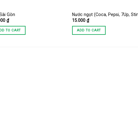
 Sài Gòn
Nước ngọt (Coca, Pepsi, 7Up, Sti
000
₫
15.000
₫
DD TO CART
ADD TO CART