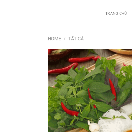
Chuyển
đến
TRANG CHỦ
nội
dung
HOME
/
TẤT CẢ