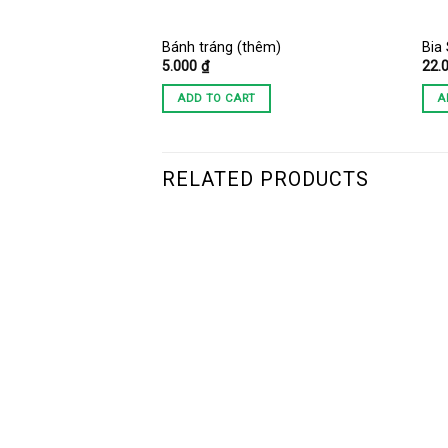
Bánh tráng (thêm)
Bia
5.000
₫
22.
ADD TO CART
A
RELATED PRODUCTS