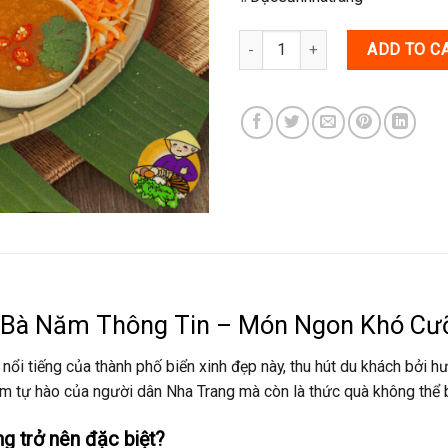
Nem nướng phần 🔥 quantity
ADD TO C
 Bà Năm Thông Tin – Món Ngon Khó Cư
i tiếng của thành phố biển xinh đẹp này, thu hút du khách bởi h
ềm tự hào của người dân Nha Trang mà còn là thức quà không thể b
g trở nên đặc biệt?