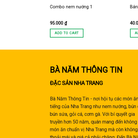
 Trang 🔥
Combo nem nướng 1
Bán
95.000
₫
40.
ADD TO CART
A
BÀ NĂM THÔNG TIN
ĐẶC SẢN NHA TRANG
Bà Năm Thông Tin - nơi hội tụ các món ăn
tiếng của Nha Trang như nem nướng, bún 
bún sứa, gỏi cá, cơm gà. Với bí quyết gia
truyền hơn 50 năm, quán mang đến không 
món ăn chuẩn vị Nha Trang mà còn không
thoải mái và giá cả phải chăng. Đến Bà N