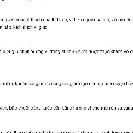
g với vị ngọt thanh của thịt heo, vị béo ngậy của mỡ, vị cay nồng
 hảo, kích thích vị giác.
biệt giữ chọn hương vị trong suốt 35 năm được thực khách vô c
ềm mềm, khi ăn cùng nước dùng nóng hổi tạo nên sự hòa quyện hoà
ách, bắp chuối bào,… giúp cân bằng hương vị cho món ăn và cung 
thức theo nhiều cách khác nhau như ăn kèm với bánh tráng, rau 