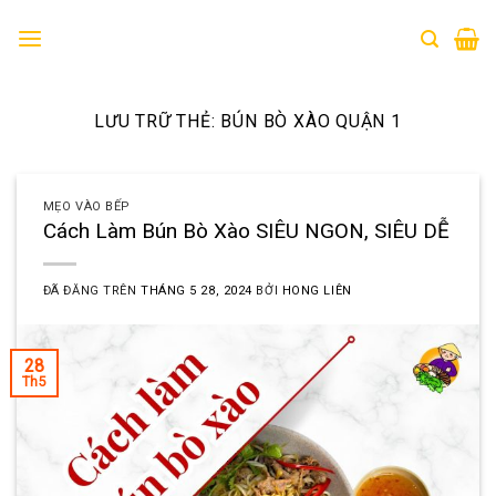
Chuyển
đến
nội
dung
LƯU TRỮ THẺ:
BÚN BÒ XÀO QUẬN 1
MẸO VÀO BẾP
Cách Làm Bún Bò Xào SIÊU NGON, SIÊU DỄ
ĐÃ ĐĂNG TRÊN
THÁNG 5 28, 2024
BỞI
HONG LIÊN
28
Th5