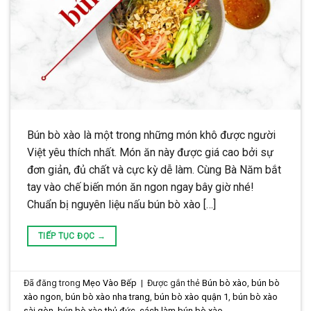
Bún bò xào là một trong những món khô được người
Việt yêu thích nhất. Món ăn này được giá cao bởi sự
đơn giản, đủ chất và cực kỳ dễ làm. Cùng Bà Năm bắt
tay vào chế biến món ăn ngon ngay bây giờ nhé!
Chuẩn bị nguyên liệu nấu bún bò xào […]
TIẾP TỤC ĐỌC
→
Đã đăng trong
Mẹo Vào Bếp
|
Được gắn thẻ
Bún bò xào
,
bún bò
xào ngon
,
bún bò xào nha trang
,
bún bò xào quận 1
,
bún bò xào
sài gòn
,
bún bò xào thủ đức
,
cách làm bún bò xào